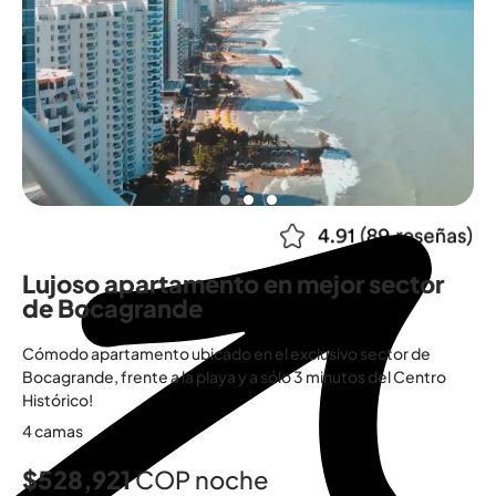
Lujoso apartamento en mejor sector
de Bocagrande
Cómodo apartamento ubicado en el exclusivo sector de
Bocagrande, frente a la playa y a sólo 3 minutos del Centro
Histórico!
4 camas
$528,921
COP noche