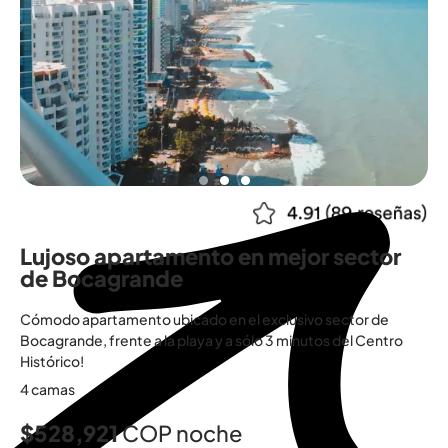
Lujoso apartamento en mejor sector
de Bocagrande
Cómodo apartamento ubicado en el exclusivo sector de
Bocagrande, frente a la playa y a sólo 3 minutos del Centro
Histórico!
4 camas
$528,921
COP noche