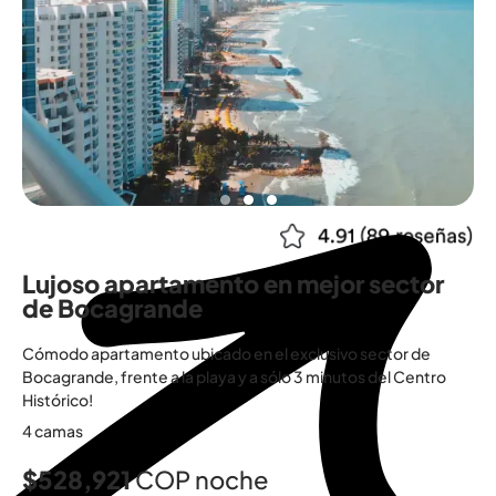
Lujoso apartamento en mejor sector
de Bocagrande
Cómodo apartamento ubicado en el exclusivo sector de
Bocagrande, frente a la playa y a sólo 3 minutos del Centro
Histórico!
4 camas
$528,921
COP noche