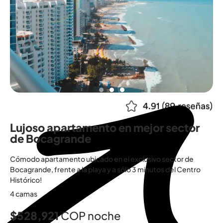
Lujoso apartamento en mejor sector
de Bocagrande
Cómodo apartamento ubicado en el exclusivo sector de
Bocagrande, frente a la playa y a sólo 3 minutos del Centro
Histórico!
4 camas
$528,921
COP noche