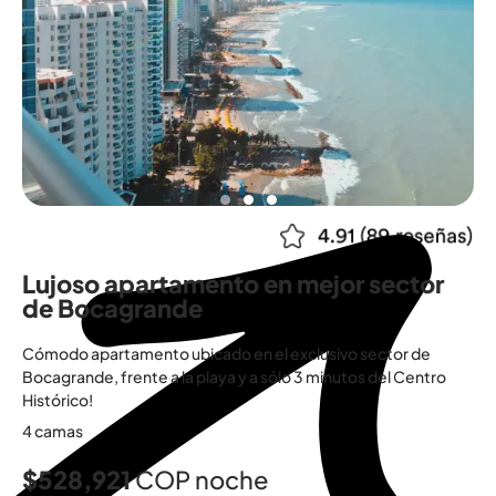
Lujoso apartamento en mejor sector
de Bocagrande
Cómodo apartamento ubicado en el exclusivo sector de
Bocagrande, frente a la playa y a sólo 3 minutos del Centro
Histórico!
4 camas
$528,921
COP noche